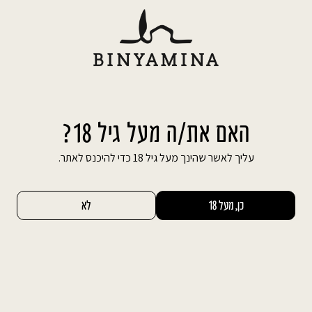
Ski
משלוח חינם עד הבית בהזמנה מעל 600 ₪
t
conten
חיפוש באתר
החשבון שלי
0
דף הבית
אירועים עסקיים ביקב
ימי עיון
ימי עיון
האם את/ה מעל גיל 18?
עליך לאשר שהינך מעל גיל 18 כדי להיכנס לאתר.
באזור ציורי וקסום שטובל בירוק וצופה לנוף המרהיב
של הכרמל, באולמות מסוגננים המצוידים
כן, מעל 18
לא
בטכנולוגיה מתקדמת, תוכלו להפיק ימי עיון
מקצועיים באווירה אחרת.
ימי עיון מהווים הזדמנות לנתק משגרת היומיום
ולהפגיש את המשתתפים במקום אינטימי בעל ניחוח
אלגנטי, מקום בו הם ייהנו לערוך נטוורקינג, לשדרג
את הידע המקצועי שלהם אך גם ליהנות מיום שכולו