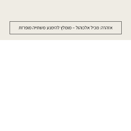
כדי לשפר את החוויה שלכם, האתר משתמש ב-Cookies, גם מצדדים
שלישיים. על ידי המשך גלישה באתר אתה מקבל את
מדיניות הפרטיות
שלנו
אזהרה: מכיל אלכוהול – מומלץ להימנע משתייה מופרזת
אישור
ספיר 2003
ספיר 2004
קברנה פרנק
קברנה פרנק
672
740
₪
₪
תכולה :
750 מ״ל
|
98.67
ל-100
מ״ל
תכולה :
750 מ״ל
|
89.6
ל-100
מ״ל
₪
₪
הוספה לסל
הוספה לסל