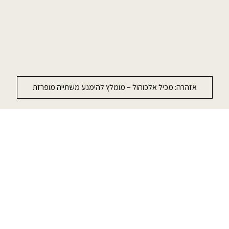
כדי לשפר את החוויה שלכם, האתר משתמש ב-Cookies, גם מצדדים
שלישיים. על ידי המשך גלישה באתר אתה מקבל את
מדיניות הפרטיות
שלנו
אזהרה: מכיל אלכוהול – מומלץ להימנע משתייה מופרזת
אישור
סדרות
אבני החושן | The Chosen
היקב