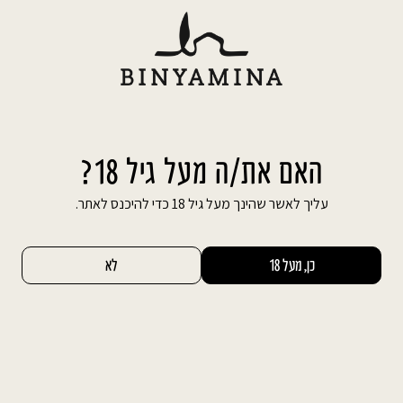
Ski
משלוח חינם עד הבית בהזמנה מעל 600 ₪
t
conten
חיפוש באתר
החשבון שלי
0
אירועים עסקיים – בגן או באולם?
האם את/ה מעל גיל 18?
עליך לאשר שהינך מעל גיל 18 כדי להיכנס לאתר.
מרבית הארגונים, בתי העסק והחברות עורכים
אירועים עסקיים מסוגים שונים אחת לתקופה. אלו
כן, מעל 18
לא
יכולים להיות אירועים המוגדרים עבור מטרה מסוימת
(דוגמת השקת מוצר, יחסי ציבור וכד') או אירועים
בלתי רשמיים הנערכים למטרות כלליות יותר, דוגמת
גיבוש בין עובדי הארגון, אירועים אליהם מוזמנים
גורמים רבים מתוך האירוע ומחוץ לו למטרות היכרות