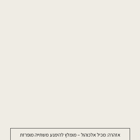
אזהרה: מכיל אלכוהול – מומלץ להימנע משתייה מופרזת
ה באתר אתה מקבל את