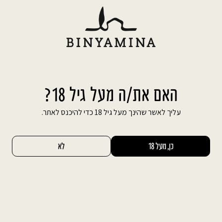
Ski
משלוח חינם עד הבית בהזמנה מעל 600 ₪
t
conten
חיפוש באתר
החשבון שלי
0
אירועים עסקיים – הצורך לשלב בין יוקרה
האם את/ה מעל גיל 18?
לנינוחות
עליך לאשר שהינך מעל גיל 18 כדי להיכנס לאתר.
בניגוד לאירועים חגיגיים פרטיים, אירועים עסקיים
כן, מעל 18
לא
נועדו על פי רוב על מנת להשיג מטרות מסוימות, או
לשרת אינטרסים מסוימים. באירועי קידום מכירות
ויחסי ציבור, היעדים והמטרות ברורים ומוצהרים. אך
גם באירועים עסקיים כלליים יותר פעמים רבות
קיימים אינטרסים שונים העומדים מאחורי הפקת