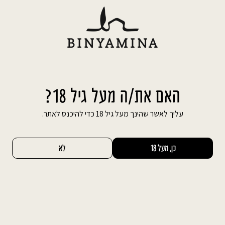
Ski
משלוח חינם עד הבית בהזמנה מעל 600 ₪
t
conten
חיפוש באתר
החשבון שלי
0
לארגן אירוע עם חברת הפקה או באופן
האם את/ה מעל גיל 18?
עצמאי
עליך לאשר שהינך מעל גיל 18 כדי להיכנס לאתר.
לא משנה באיזה אירוע מדובר, או כמה משתתפים
כן, מעל 18
לא
צפויים להיות בו, ארגון אירוע יכול להיות משימה לא
פשוטה, כזו המצריכה התייחסות לפרמטרים רבים
ותכנון ממושך. בשנים האחרונות מוצע שירות מיוחד
של הפקת אירועים, הנחשב לשירות פופולארי מאד,
ולא בכדי. השירות מאפשר לחסוך בכסף, ובעיקר