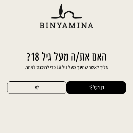
Ski
משלוח חינם עד הבית בהזמנה מעל 600 ₪
t
conten
חיפוש באתר
החשבון שלי
0
המדריך השלם לבחירת אולם אירועים
האם את/ה מעל גיל 18?
עליך לאשר שהינך מעל גיל 18 כדי להיכנס לאתר.
הרגע שבו אתם מבינים שמצאתם את בחיר או בחירת
לבכם, ואתם עומדים בפני חיים שלמים של אהבה,
כן, מעל 18
לא
הקמת משפחה והצלחה תמיד מלווה בידיעה
שעליכם להפיק אירוע למספר הרב ביותר של
מוזמנים שאירחתם אי פעם, ומעל הכל: לבחור אולם
אירועים שישקף אתכם, את הזוגיות שלכם, הסגנון
שלכם והאורחים שלכם. לא בכדי שלאחר בחירת