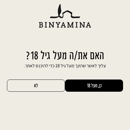
Ski
משלוח חינם עד הבית בהזמנה מעל 600 ₪
t
conten
חיפוש באתר
החשבון שלי
0
חתונה קטנה בחורף
האם את/ה מעל גיל 18?
עליך לאשר שהינך מעל גיל 18 כדי להיכנס לאתר.
למרות שבדרך כלל אנחנו רגילים לקבל הזמנות רבות
יותר לחתונות בעונת האביב/קיץ מאשר בעונת
כן, מעל 18
לא
החורף, לזו האחרונה יתרונות רבים ומגוונים מנקודת
מבטם של זוגות המתכננים את היום הגדול. חתונה
קטנה בחורף טומנת בחובה הזדמנויות רבות עבור
הזוג המאושר, החל מהזדמנויות תקציביות וכלה
בתפאורה, הרכב תפריט ייחודי ועוד. בקטע הבא