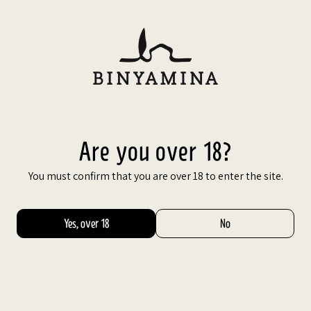
Are you over 18?
You must confirm that you are over 18 to enter the site.
ated on the
a. With their
Yes, over 18
No
eration, which,
 vines, results in
apes.