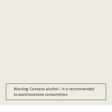
ment
Warning: Contains alcohol – it is recommended
to avoid excessive consumption
כדי לשפר את החוויה שלכם, האתר משתמש ב-Cookies, אתה מקבל את
מדיניות הפרטיות
שלנו