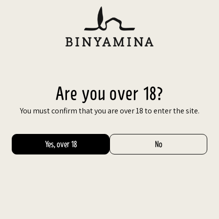
Skip
to
עב
content
Red Wines
Desserts
Rosé wines
Wh
Our Wines
Red Wines
Are you over 18?
Red Wines
You must confirm that you are over 18 to enter the site.
33 Products
Yes, over 18
No
Sort By:
Featured
Filters