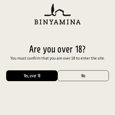
Skip
to
עב
content
GREEN BIN
&wine
B-BOX
Binyamin
Series
GREEN BIN
Are you over 18?
GREEN BIN
You must confirm that you are over 18 to enter the site.
Sort By:
Featured
Filters
Yes, over 18
No