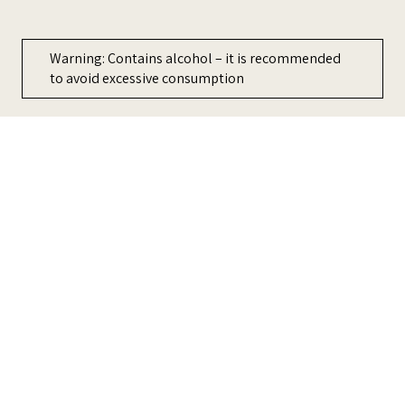
ment
Warning: Contains alcohol – it is recommended
to avoid excessive consumption
כדי לשפר את החוויה שלכם, האתר משתמש ב-Cookies, אתה מקבל את
מדיניות הפרטיות
שלנו