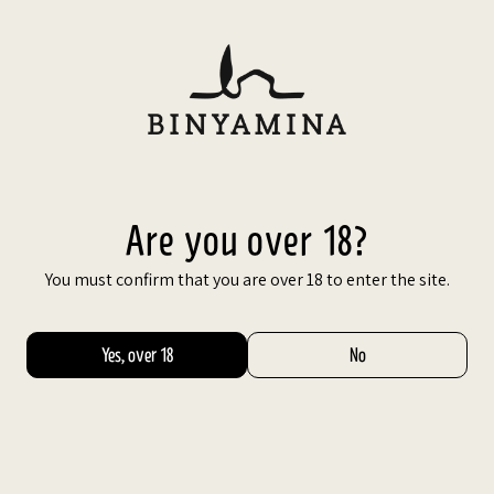
Are you over 18?
You must confirm that you are over 18 to enter the site.
Share
Facebook
Yes, over 18
No
X
Google
 and the
Pinterest
e daily
Whatsapp
o