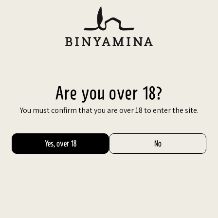
Skip
to
content
עב
Are you over 18?
You must confirm that you are over 18 to enter the site.
Yes, over 18
No