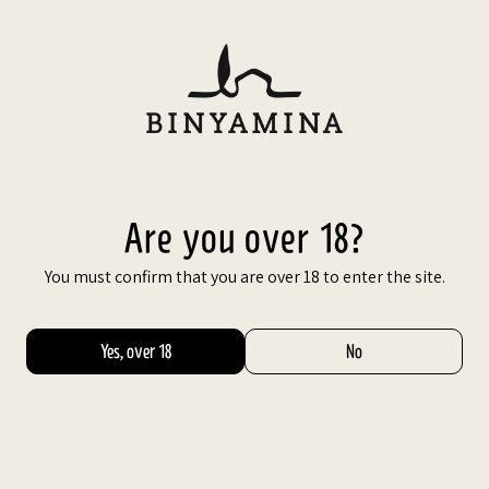
Are you over 18?
You must confirm that you are over 18 to enter the site.
Yes, over 18
No
Share
Facebook
X
Google