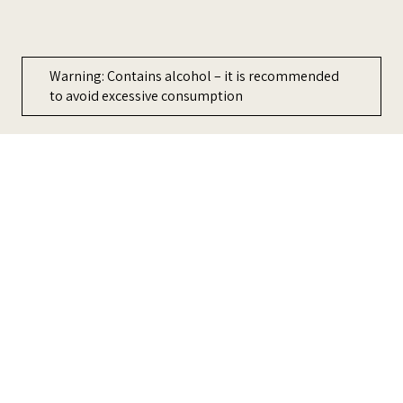
ment
Warning: Contains alcohol – it is recommended
to avoid excessive consumption
כדי לשפר את החוויה שלכם, האתר משתמש ב-Cookies, אתה מקבל את
מדיניות הפרטיות
שלנו