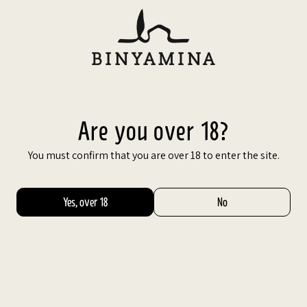
Skip
to
content
עב
Are you over 18?
You must confirm that you are over 18 to enter the site.
Yes, over 18
No