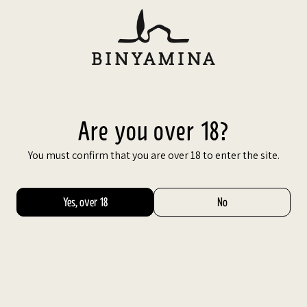
Skip
to
content
עב
BEST
VALUE
Are you over 18?
You must confirm that you are over 18 to enter the site.
Yes, over 18
No