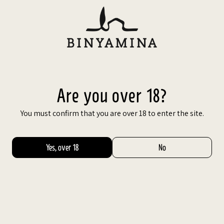
Skip
to
content
עב
Are you over 18?
You must confirm that you are over 18 to enter the site.
Yes, over 18
No