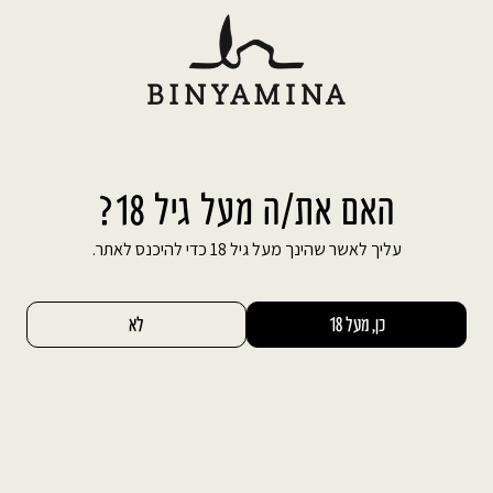
Ski
משלוח חינם עד הבית בהזמנה מעל 600 ₪
t
conten
חיפוש באתר
החשבון שלי
0
דף הבית
אירועים פרטיים
יום הולדת
יום הולדת
האם את/ה מעל גיל 18?
עליך לאשר שהינך מעל גיל 18 כדי להיכנס לאתר.
אירועים באולמות האירועים ביקב של בנימינה הם
אירועים מיוחדים במינם המיועדים לאנשים
כן, מעל 18
לא
שמחפשים את הטוב ביותר במקום המקסים ביותר
ובאווירה אחרת.
אם אתם מחפשים מקום לימי הולדת, אולמות
האירועים של יקבי בנימינה עומדים לשרותכם במשך
כל ימות השנה לעריכת אירועים פרטיים, אירועים