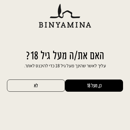
Ski
משלוח חינם עד הבית בהזמנה מעל 600 ₪
t
conten
חיפוש באתר
החשבון שלי
0
דף הבית
אירועים פרטיים
בריתות
בריתות
האם את/ה מעל גיל 18?
עליך לאשר שהינך מעל גיל 18 כדי להיכנס לאתר.
אירועים באולמות היקב מיועדים לעריכת אירועים
קטנים, אירועים פרטיים, אירועים משפחתיים וכיוצא
כן, מעל 18
לא
באלה, והכל באווירה שלא הכרתם מעודכם. אם
אתם מחפשים מקום לברית מילה בשרון בלי הרבה
רעש והמולה, במקום שקט וכפרי, מסעדת יקבי
בנימינה הוא המקום המושלם עבורכם.
בלב המושבה בנימינה ממוקם יקב בנימינה הידוע