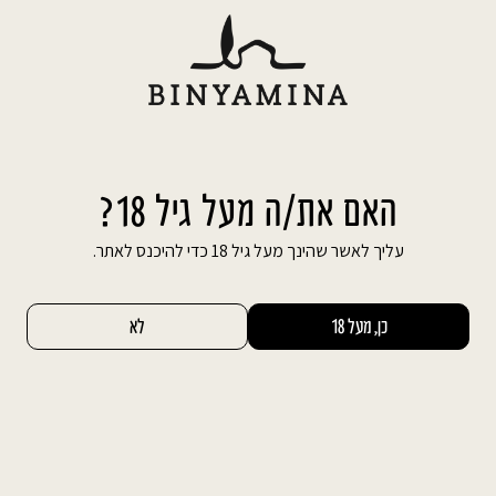
Ski
משלוח חינם עד הבית בהזמנה מעל 600 ₪
t
conten
חיפוש באתר
החשבון שלי
0
בלו בנימינה | Blue Binyamina
האם את/ה מעל גיל 18?
מיין לפי:
רלוונטיות
סינון
עליך לאשר שהינך מעל גיל 18 כדי להיכנס לאתר.
מבצע 1+2
כן, מעל 18
לא