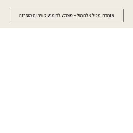
אזהרה: מכיל אלכוהול – מומלץ להימנע משתייה מופרזת
ה באתר אתה מקבל את