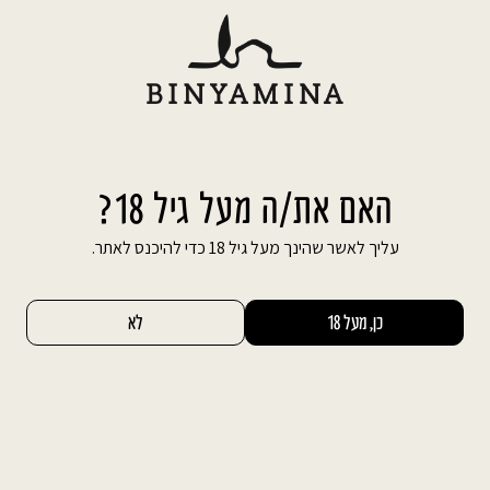
Ski
משלוח חינם עד הבית בהזמנה מעל 600 ₪
t
conten
חיפוש באתר
החשבון שלי
0
מה הם אירועי קונספט?
האם את/ה מעל גיל 18?
עליך לאשר שהינך מעל גיל 18 כדי להיכנס לאתר.
אם בעבר אירועים קטנים כמו חתונה או בר מצווה
נחשבו לאירועים סטנדרטים אשר עונים על
כן, מעל 18
לא
קריטריונים ידועים מראש, היום, כמעט בלתי אפשרי
להתעלם מהעובדה, כי ענף האירועים הוא ענף
מקצועי והמגוון רב והרצון לאירוע מיוחד ושונה הפך
פופולארי. לא בכדי, המטרה העיקרית שעומדת
בעיניהם של מתכנני האירועים היא לחדש ולהתעלות