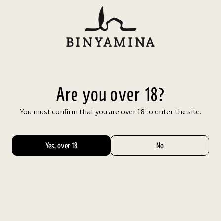
Skip
to
content
עב
Are you over 18?
You must confirm that you are over 18 to enter the site.
Yes, over 18
No