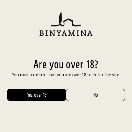
Are you over 18?
You must confirm that you are over 18 to enter the site.
Share
Facebook
Yes, over 18
No
X
Google
יין מזן קב
Pinterest
מתאפיינים
Whatsapp
מבטא את ע