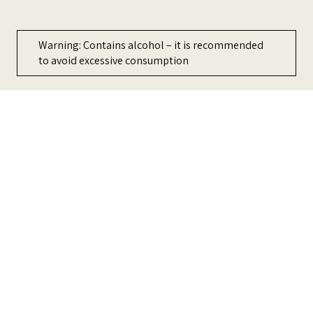
ment
Warning: Contains alcohol – it is recommended
to avoid excessive consumption
כדי לשפר את החוויה שלכם, האתר משתמש ב-Cookies, אתה מקבל את
מדיניות הפרטיות
שלנו