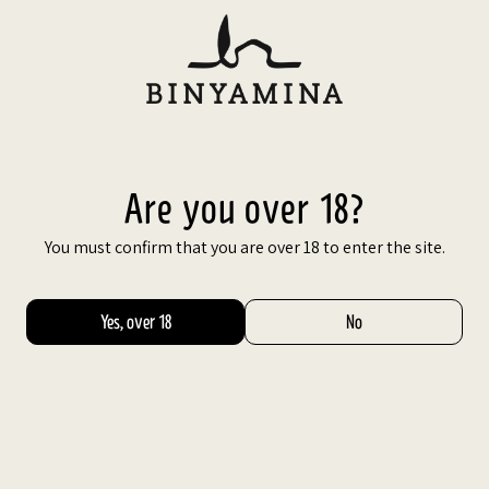
Skip
to
content
עב
GOLDEN
CLUSTER
ISRAEL
Are you over 18?
You must confirm that you are over 18 to enter the site.
Yes, over 18
No